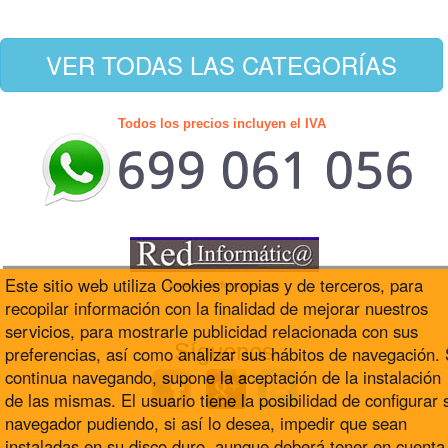
VER TODAS LAS CATEGORÍAS
Todos los precios incluyen el IVA
Este sitio web utiliza Cookies propias y de terceros, para
www.redinformatica.es
recopilar información con la finalidad de mejorar nuestros
servicios, para mostrarle publicidad relacionada con sus
Síguenos
preferencias, así como analizar sus hábitos de navegación. 
continua navegando, supone la aceptación de la instalación
de las mismas. El usuario tiene la posibilidad de configurar 
navegador pudiendo, si así lo desea, impedir que sean
instaladas en su disco duro, aunque deberá tener en cuenta