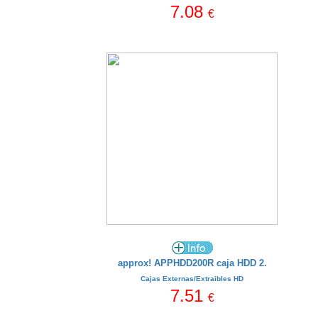
7.08
€
approx! APPHDD200R caja HDD 2.
Cajas Externas/Extraibles HD
7.51
€