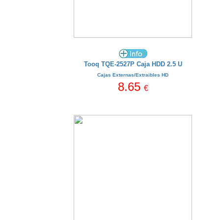
Tooq TQE-2527P Caja HDD 2.5 U
Cajas Externas/Extraibles HD
8.65
€