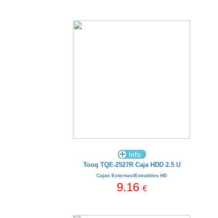
Tooq TQE-2527R Caja HDD 2.5 U
Cajas Externas/Extraibles HD
9.16
€