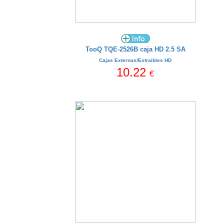
TooQ TQE-2526B caja HD 2.5 SA
Cajas Externas/Extraibles HD
10.22
€