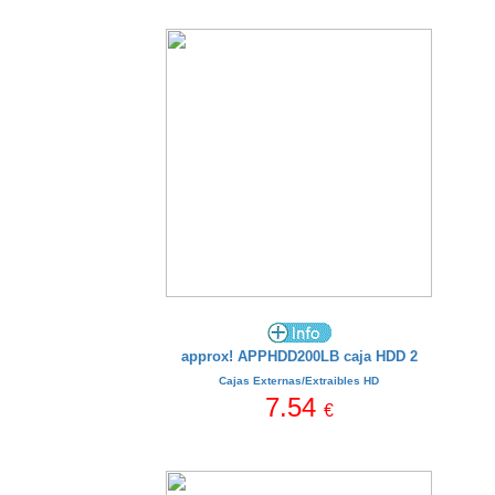
approx! APPHDD200LB caja HDD 2
Cajas Externas/Extraibles HD
7.54
€