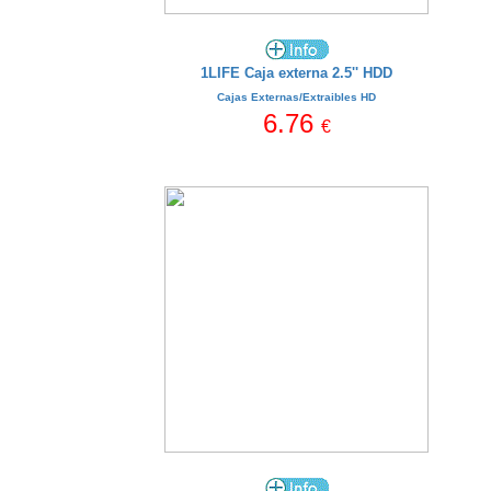
1LIFE Caja externa 2.5'' HDD
Cajas Externas/Extraibles HD
6.76
€