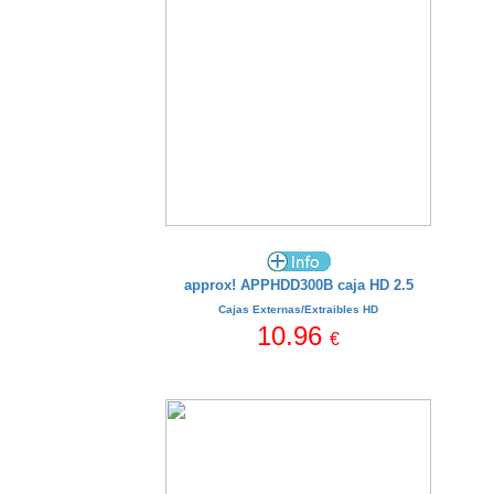
approx! APPHDD300B caja HD 2.5
Cajas Externas/Extraibles HD
10.96
€