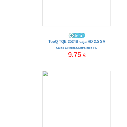
TooQ TQE-2524B caja HD 2.5 SA
Cajas Externas/Extraibles HD
9.75
€