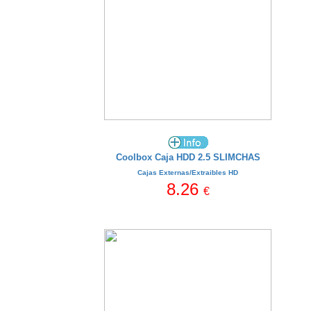
Coolbox Caja HDD 2.5 SLIMCHAS
Cajas Externas/Extraibles HD
8.26
€