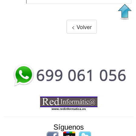
www.redinformatica.es
Síguenos