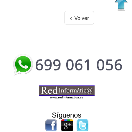
www.redinformatica.es
Síguenos