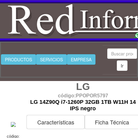
PRODUCTOS
SERVICIOS
EMPRESA
Ir
LG
código:PPOPOR5797
LG 14Z90Q i7-1260P 32GB 1TB W11H 14
IPS negro
Características
Ficha Técnica
código: