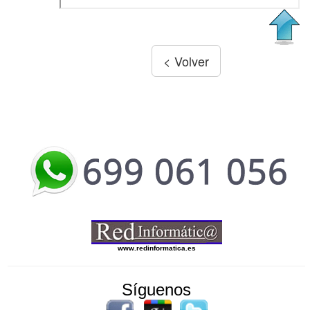
www.redinformatica.es
Síguenos