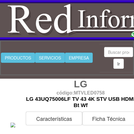
PRODUCTOS
SERVICIOS
EMPRESA
Ir
LG
código:MTVLED0758
LG 43UQ75006LF TV 43 4K STV USB HDM
Bt Wf
Características
Ficha Técnica