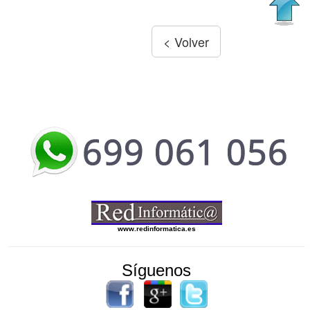
www.redinformatica.es
Síguenos