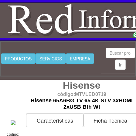
PRODUCTOS
SERVICIOS
EMPRESA
Ir
Hisense
código:MTVLED0719
Hisense 65A6BG TV 65 4K STV 3xHDMI
2xUSB Bth Wf
Características
Ficha Técnica
código: