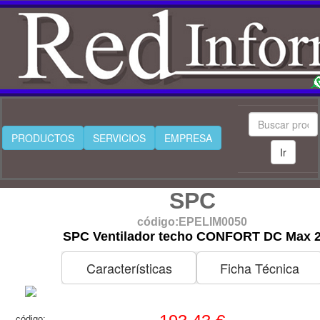
PRODUCTOS
SERVICIOS
EMPRESA
Ir
SPC
código:EPELIM0050
SPC Ventilador techo CONFORT DC Max 
Características
Ficha Técnica
código: