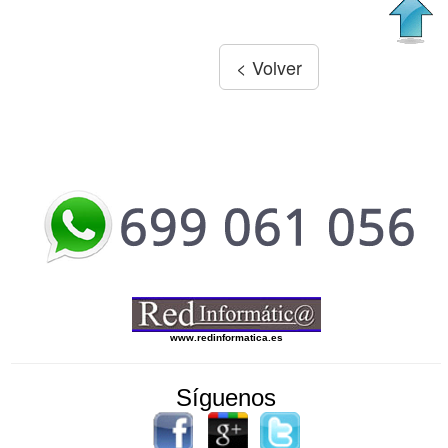
www.redinformatica.es
Síguenos